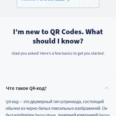
I’m new to QR Codes. What
should I know?
Glad you asked! Here’s a few basics to get you started.
Что такое QR-код?
QR-код — это двумерный тип штрихкода, состоящий
обычно из черно-белых пиксельных изображений. Он
был изобретен Denso Wave, дочерней компанией Denso