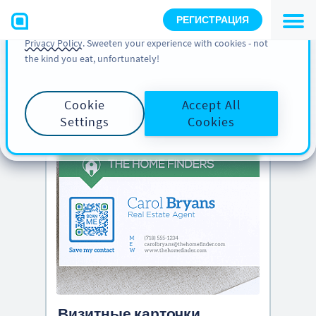
You can also find more information about cookies, our
РЕГИСТРАЦИЯ
analytic activities and your rights in our
Cookie Policy
and
Privacy Policy
. Sweeten your experience with cookies - not
the kind you eat, unfortunately!
PRO TIP
Scroll down to see
creative QR Codes ideas
Cookie
Accept All
Settings
Cookies
Визитные карточки