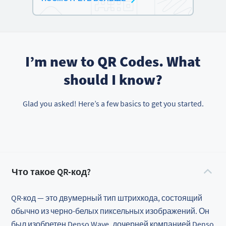
I’m new to QR Codes. What
should I know?
Glad you asked! Here’s a few basics to get you started.
Что такое QR-код?
QR-код — это двумерный тип штрихкода, состоящий
обычно из черно-белых пиксельных изображений. Он
был изобретен Denso Wave, дочерней компанией Denso