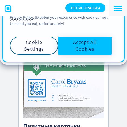
You can also find more information about cookies, our
РЕГИСТРАЦИЯ
analytic activities and your rights in our
Cookie Policy
and
Privacy Policy
. Sweeten your experience with cookies - not
the kind you eat, unfortunately!
PRO TIP
Scroll down to see
creative QR Codes ideas
Cookie
Accept All
Settings
Cookies
Визитные карточки