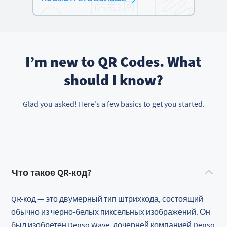
I’m new to QR Codes. What
should I know?
Glad you asked! Here’s a few basics to get you started.
Что такое QR-код?
QR-код — это двумерный тип штрихкода, состоящий
обычно из черно-белых пиксельных изображений. Он
был изобретен Denso Wave, дочерней компанией Denso