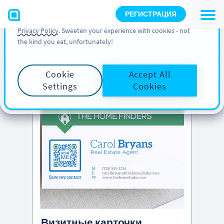
You can also find more information about cookies, our
РЕГИСТРАЦИЯ
analytic activities and your rights in our
Cookie Policy
and
Privacy Policy
. Sweeten your experience with cookies - not
the kind you eat, unfortunately!
PRO TIP
Scroll down to see
creative QR Codes ideas
Cookie
Accept All
Settings
Cookies
Визитные карточки